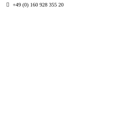
+49 (0) 160 928 355 20
Kursangebote
Ausgewählte Kurse für alle Altersgruppen ab
Oktober 2023 finden Sie bei uns.